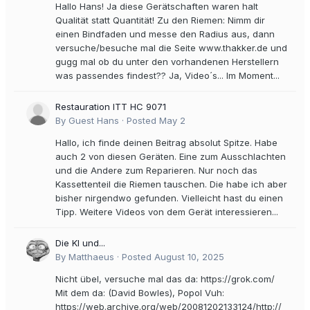
Hallo Hans! Ja diese Gerätschaften waren halt
Qualität statt Quantität! Zu den Riemen: Nimm dir
einen Bindfaden und messe den Radius aus, dann
versuche/besuche mal die Seite www.thakker.de und
gugg mal ob du unter den vorhandenen Herstellern
was passendes findest?? Ja, Video´s... Im Moment...
Restauration ITT HC 9071
By Guest Hans ·
Posted
May 2
Hallo, ich finde deinen Beitrag absolut Spitze. Habe
auch 2 von diesen Geräten. Eine zum Ausschlachten
und die Andere zum Reparieren. Nur noch das
Kassettenteil die Riemen tauschen. Die habe ich aber
bisher nirgendwo gefunden. Vielleicht hast du einen
Tipp. Weitere Videos von dem Gerät interessieren...
Die KI und...
By Matthaeus ·
Posted
August 10, 2025
Nicht übel, versuche mal das da: https://grok.com/
Mit dem da: (David Bowles), Popol Vuh:
https://web.archive.org/web/20081202133124/http://