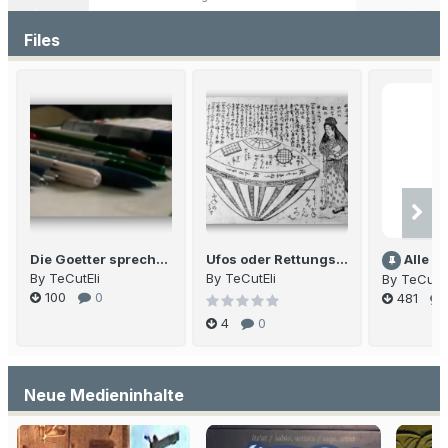
Files
Die Goetter sprechen Deutsch
Ufos oder Rettungsinsel?
Alle Artikel von Er
By TeCutEli
By TeCutEli
By TeCutEl
100
0
481
4
0
Neue Medieninhalte