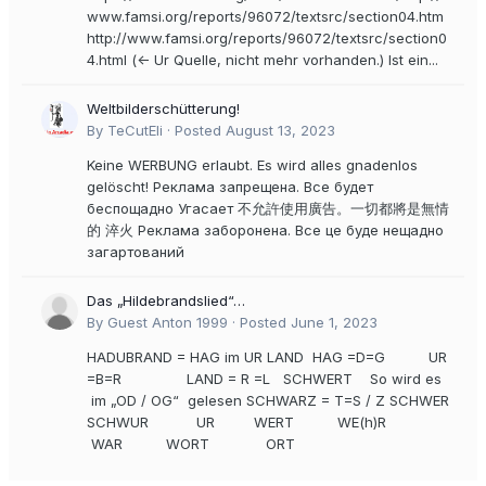
www.famsi.org/reports/96072/textsrc/section04.htm
http://www.famsi.org/reports/96072/textsrc/section0
4.html (<- Ur Quelle, nicht mehr vorhanden.) Ist ein...
Weltbilderschütterung!
By TeCutEli ·
Posted
August 13, 2023
Keine WERBUNG erlaubt. Es wird alles gnadenlos
gelöscht! Реклама запрещена. Все будет
беспощадно Угасает 不允許使用廣告。一切都將是無情
的 淬火 Реклама заборонена. Все це буде нещадно
загартований
Das „Hildebrandslied“…
By Guest Anton 1999 ·
Posted
June 1, 2023
HADUBRAND = HAG im UR LAND HAG =D=G UR
=B=R LAND = R =L SCHWERT So wird es
im „OD / OG“ gelesen SCHWARZ = T=S / Z SCHWER
SCHWUR UR WERT WE(h)R
WAR WORT ORT