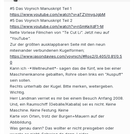
#5 Das Voynich Manuskript Teil 1
https://www.youtube.com/watch?v=aTZVmygJgbM
#5 Das Voynich Manuskript Teil 2
https://www.youtube.com/watch?v=nSmKeXdF1-M
Nette Vorlese Filmchen von "Te Cut Li". Jetzt neu auf
"YouTube".
Zur der größten ausklappbaren Seite mit den neun
miteinander verbundenen Kugelformen;
https://www.jasondavies.com/voynich/#Ros2/0.405/0.81/0.5
0
Kann ich -*Weltneuheit*- sagen das die fünf, wie bei einer
Maschinenkanone geballten, Rohre oben links ein "Auspuff"
sein sollen.
Rechts unterhalb der Kugel. Bitte merken, weitergeben.
Wichtig.
Herr Landman verriet es mir bei einem Besuch Anfang 2008.
Und, ein Raumschiff (Gebälle/Kaballa) sei es nicht. Keine
Maschine. Keine Festung. Keine
Karte von Orten, trotz der Burgen+Mauern auf der
Abbbildung.
Was genau dann? Das wollter er nicht preisgeben oder