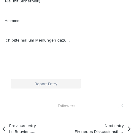
(Ja, mit Sicherheit!)
Hmmmm
Ich bitte mal um Meinungen dazu…
Report Entry
Followers
0
Previous entry
Next entry
Le Bouvier.......
Ein neues Diskussionsthema..