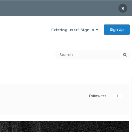
×
Sign Up
Existing user? Sign In
Followers
1