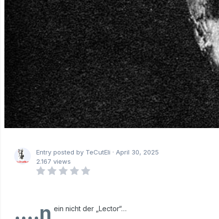
Entry posted by TeCutEli ·
April 30, 2025
2.167 views
….n
ein nicht der „Lector“…