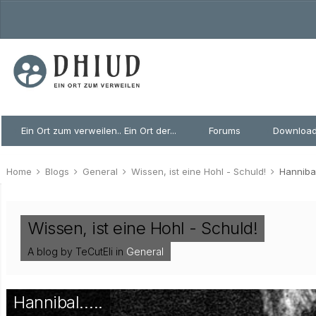
Ein Ort zum verweilen.. Ein Ort der...
Forums
Downloa
Home
Blogs
General
Wissen, ist eine Hohl - Schuld!
Hanniba
Wissen, ist eine Hohl - Schuld!
A blog by TeCutEli in
General
Hannibal…..