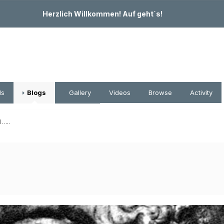
Herzlich Willkommen! Auf geht´s!
ds
Blogs
Gallery
Videos
Browse
Activity
l…..