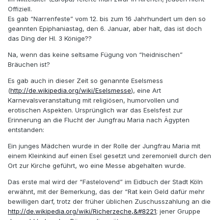
Offiziell.
Es gab “Narrenfeste” vom 12. bis zum 16 Jahrhundert um den so
geannten Epiphaniastag, den 6. Januar, aber halt, das ist doch
das Ding der Hl. 3 Könige??
Na, wenn das keine seltsame Fügung von “heidnischen”
Bräuchen ist?
Es gab auch in dieser Zeit so genannte Eselsmess
(
http://de.wikipedia.org/wiki/Eselsmesse
), eine Art
Karnevalsveranstaltung mit religiösen, humorvollen und
erotischen Aspekten. Ursprünglich war das Eselsfest zur
Erinnerung an die Flucht der Jungfrau Maria nach Ägypten
entstanden:
Ein junges Mädchen wurde in der Rolle der Jungfrau Maria mit
einem Kleinkind auf einen Esel gesetzt und zeremoniell durch den
Ort zur Kirche geführt, wo eine Messe abgehalten wurde.
Das erste mal wird der “Fastelovend” im Eidbuch der Stadt Köln
erwähnt, mit der Bemerkung, das der “Rat kein Geld dafür mehr
bewilligen darf, trotz der früher üblichen Zuschusszahlung an die
http://de.wikipedia.org/wiki/Richerzeche,&#8221
; jener Gruppe