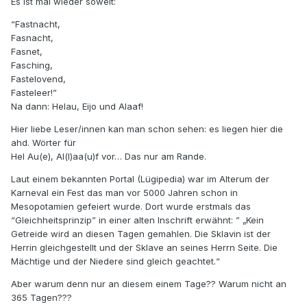
Es ist mal wieder soweit:
“Fastnacht,
Fasnacht,
Fasnet,
Fasching,
Fastelovend,
Fasteleer!”
Na dann: Helau, Eijo und Alaaf!
Hier liebe Leser/innen kan man schon sehen: es liegen hier die
ahd. Wörter für
Hel Au(e), Al(l)aa(u)f vor… Das nur am Rande.
Laut einem bekannten Portal (Lügipedia) war im Alterum der
Karneval ein Fest das man vor 5000 Jahren schon in
Mesopotamien gefeiert wurde. Dort wurde erstmals das
“Gleichheitsprinzip” in einer alten Inschrift erwähnt: ” „Kein
Getreide wird an diesen Tagen gemahlen. Die Sklavin ist der
Herrin gleichgestellt und der Sklave an seines Herrn Seite. Die
Mächtige und der Niedere sind gleich geachtet.“
Aber warum denn nur an diesem einem Tage?? Warum nicht an
365 Tagen???