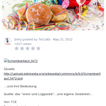
Entry posted by TeCutEli ·
May 21, 2022
1.527 views
(Quelle:
http://upload.wikimedia.org/wikipedia/commons/b/b3/Schembartl
auf_1472.jpg
)
….und ihre Bedeutung.
Quelle: das “www und Lügipedia”….und eigene Gedanken…
Von TCE