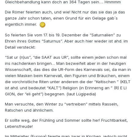
Gleichbehandlung kann doch an 364 Tagen sein…. Hmmmm
Die Römer feierten auch, und wie! Nicht nur das sie das ja das
ganze Jahr schon taten, einen Grund für ein Gelage gab´s
eigentlich immer.
So feierten Sie vom 17. bis 19. Dezember die “Saturnalien” zu
Ehren ihres Gottes “Saturnus”. Aber auch hier wieder ist ahd. im
Detail versteckt:
“Sat ur (n)us”, “die SAAT aus UR”, sollte einem jeden schon mal
ins nachdenken bringen… Man bezweifelt aber in der heutigen
Wissenschaft, das dies die UR-Form des Karnevals sei, da man in
vielen Masken beim Karnevall, den Figuren und Bräuchen, einem
die vorchristliche Riten unter anderem die der “Keltischen ” (KELT
ist ahd. und bedeutet “KALT”) Religion (in Erinnerng an ” (R) E LI
GION, der “eli geht”) begegnen. (laut Lügipedia)
Man versuchte, den Winter zu “vertreiben” mittels Rasseln,
Ratschen und ähnlichem.
Er sollte weg, der Frühling und Sommer sollte her! Fruchtbarkeit,
Lebensfreude!
Im Mittelalter (Europa) feierte man zwar in Kirchen, jedoch nicht