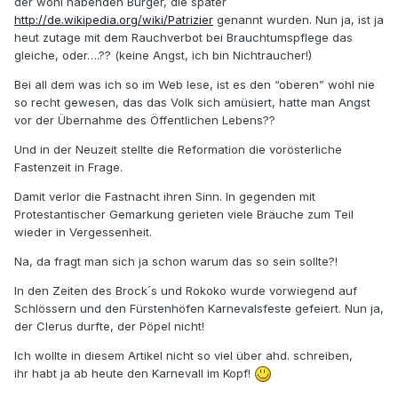
der wohl habenden Bürger, die später
http://de.wikipedia.org/wiki/Patrizier
genannt wurden. Nun ja, ist ja
heut zutage mit dem Rauchverbot bei Brauchtumspflege das
gleiche, oder….?? (keine Angst, ich bin Nichtraucher!)
Bei all dem was ich so im Web lese, ist es den “oberen” wohl nie
so recht gewesen, das das Volk sich amüsiert, hatte man Angst
vor der Übernahme des Öffentlichen Lebens??
Und in der Neuzeit stellte die Reformation die vorösterliche
Fastenzeit in Frage.
Damit verlor die Fastnacht ihren Sinn. In gegenden mit
Protestantischer Gemarkung gerieten viele Bräuche zum Teil
wieder in Vergessenheit.
Na, da fragt man sich ja schon warum das so sein sollte?!
In den Zeiten des Brock´s und Rokoko wurde vorwiegend auf
Schlössern und den Fürstenhöfen Karnevalsfeste gefeiert. Nun ja,
der Clerus durfte, der Pöpel nicht!
Ich wollte in diesem Artikel nicht so viel über ahd. schreiben,
ihr habt ja ab heute den Karnevall im Kopf!