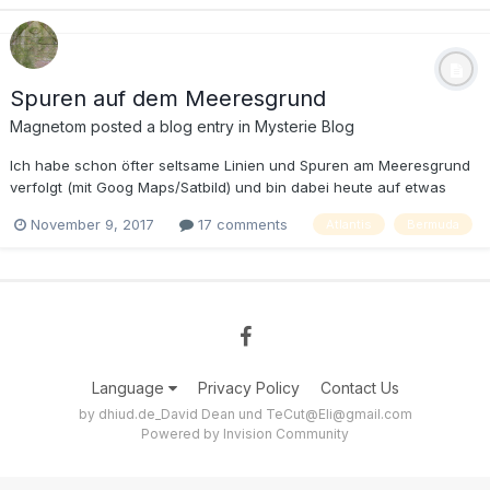
Spuren auf dem Meeresgrund
Magnetom posted a blog entry in
Mysterie Blog
Ich habe schon öfter seltsame Linien und Spuren am Meeresgrund
verfolgt (mit Goog Maps/Satbild) und bin dabei heute auf etwas
interessantes gestossen. Ich verfolgte so eine Spur, ca 12 km breit,
November 9, 2017
17 comments
Atlantis
Bermuda
also etwas, wo man etwas gigantische am Boden entlang gerollt
haben muss, damals als es das Mitte...
Language
Privacy Policy
Contact Us
by dhiud.de_David Dean und TeCut@Eli@gmail.com
Powered by Invision Community