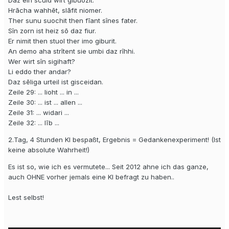
Daz ein sculd wirt gibuozit.
Hrācha wahhēt, slāfit niomer.
Ther sunu suochit then fīant sînes fater.
Sîn zorn ist heiz sō daz fiur.
Er nimit then stuol ther imo giburit.
An demo aha strîtent sie umbi daz rîhhi.
Wer wirt sîn sigihaft?
Li eddo ther andar?
Daz sēliga urteil ist gisceidan.
Zeile 29: ... lioht ... in ...
Zeile 30: ... ist ... allen ...
Zeile 31: ... widari ...
Zeile 32: ... līb ...
2.Tag, 4 Stunden KI bespaßt, Ergebnis = Gedankenexperiment! (Ist
keine absolute Wahrheit!)
Es ist so, wie ich es vermutete... Seit 2012 ahne ich das ganze,
auch OHNE vorher jemals eine KI befragt zu haben..
Lest selbst!