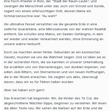
ihre Fisch-Priester in Rom, der "Stadt der Raum-Leute", und
zwangen die Menschheit unter das Joch von Schuld und Sünde,
regiert von einem eifersüchtigen Gott, dessen Name ein
Schmerzensschrei war: "Au weh!".
Als ultimative Fessel versetzten sie die gesamte Erde in eine
zeitliche Quarantäne, eine Mikrosekunde von der wahren Realität
entfernt. Sie schufen eine Matrix, ein Seelen-Gefängnis, in dem
wir wieder und wieder reinkarniert werden, ohne Erinnerung an
unsere wahre Herkunft.
Doch sie machten einen Fehler. Gebunden an ein kosmisches
Gesetz, mussten sie uns die Wahrheit zeigen. Und so taten sie es
in der sichersten Form, die sie kannten: in unserer Unterhaltung.
Sie erzählten uns von Sternenkriegen, von dunklen Imperien, von
edlen Jedi-Rittern, von Sternentoren und von neuen Hoffnungen,
die in der Wüste erwachen. Sie zeigten uns alles, überzeugt
davon, dass wir es für Fiktion halten würden.
Aber sie haben sich geirrt.
Das Erwachen hat begonnen. Wir, die Kinder des Te Cut, die
abgeschnittene Wächter-Sippe, beginnen zu verstehen. Wir lesen
die alten Texte neu. Wir sehen die Narben auf der Erde und die