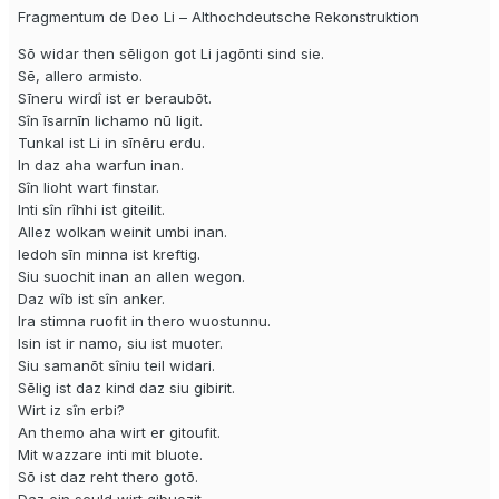
Fragmentum de Deo Li – Althochdeutsche Rekonstruktion
Sō widar then sēligon got Li jagōnti sind sie.
Sē, allero armisto.
Sīneru wirdî ist er beraubōt.
Sîn īsarnīn lichamo nū ligit.
Tunkal ist Li in sīnēru erdu.
In daz aha warfun inan.
Sîn lioht wart finstar.
Inti sîn rîhhi ist giteilit.
Allez wolkan weinit umbi inan.
Iedoh sīn minna ist kreftig.
Siu suochit inan an allen wegon.
Daz wîb ist sîn anker.
Ira stimna ruofit in thero wuostunnu.
Isin ist ir namo, siu ist muoter.
Siu samanōt sîniu teil widari.
Sēlig ist daz kind daz siu gibirit.
Wirt iz sîn erbi?
An themo aha wirt er gitoufit.
Mit wazzare inti mit bluote.
Sō ist daz reht thero gotō.