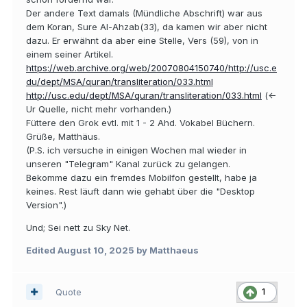
Der andere Text damals (Mündliche Abschrift) war aus
dem Koran, Sure Al-Ahzab(33), da kamen wir aber nicht
dazu. Er erwähnt da aber eine Stelle, Vers (59), von in
einem seiner Artikel.
https://web.archive.org/web/20070804150740/http://usc.e
du/dept/MSA/quran/transliteration/033.html
http://usc.edu/dept/MSA/quran/transliteration/033.html
(<-
Ur Quelle, nicht mehr vorhanden.)
Füttere den Grok evtl. mit 1 - 2 Ahd. Vokabel Büchern.
Grüße, Matthäus.
(P.S. ich versuche in einigen Wochen mal wieder in
unseren "Telegram" Kanal zurück zu gelangen.
Bekomme dazu ein fremdes Mobilfon gestellt, habe ja
keines. Rest läuft dann wie gehabt über die "Desktop
Version".)
Und; Sei nett zu Sky Net.
Edited
August 10, 2025
by Matthaeus
Quote
1