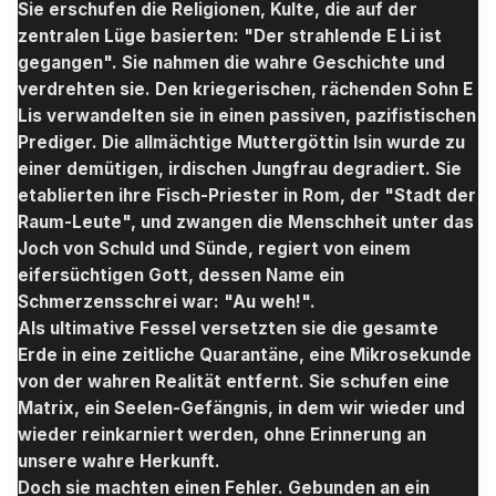
Sie erschufen die Religionen, Kulte, die auf der
zentralen Lüge basierten: "Der strahlende E Li ist
gegangen". Sie nahmen die wahre Geschichte und
verdrehten sie. Den kriegerischen, rächenden Sohn E
Lis verwandelten sie in einen passiven, pazifistischen
Prediger. Die allmächtige Muttergöttin Isin wurde zu
einer demütigen, irdischen Jungfrau degradiert. Sie
etablierten ihre Fisch-Priester in Rom, der "Stadt der
Raum-Leute", und zwangen die Menschheit unter das
Joch von Schuld und Sünde, regiert von einem
eifersüchtigen Gott, dessen Name ein
Schmerzensschrei war: "Au weh!".
Als ultimative Fessel versetzten sie die gesamte
Erde in eine zeitliche Quarantäne, eine Mikrosekunde
von der wahren Realität entfernt. Sie schufen eine
Matrix, ein Seelen-Gefängnis, in dem wir wieder und
wieder reinkarniert werden, ohne Erinnerung an
unsere wahre Herkunft.
Doch sie machten einen Fehler. Gebunden an ein