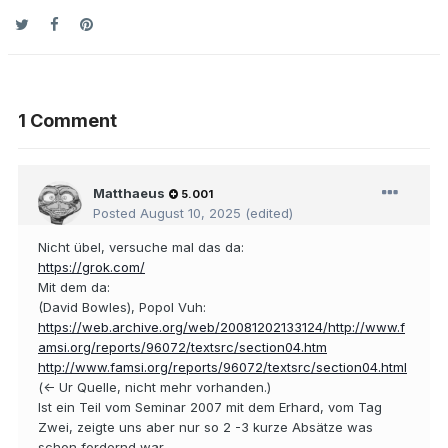
1 Comment
Matthaeus
5.001
Posted
August 10, 2025
(edited)
Nicht übel, versuche mal das da:
https://grok.com/
Mit dem da:
(David Bowles), Popol Vuh:
https://web.archive.org/web/20081202133124/http://www.f
amsi.org/reports/96072/textsrc/section04.htm
http://www.famsi.org/reports/96072/textsrc/section04.html
(<- Ur Quelle, nicht mehr vorhanden.)
Ist ein Teil vom Seminar 2007 mit dem Erhard, vom Tag
Zwei, zeigte uns aber nur so 2 -3 kurze Absätze was
schon fordernd war.