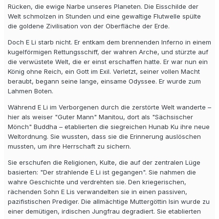
Rücken, die ewige Narbe unseres Planeten. Die Eisschilde der
Welt schmolzen in Stunden und eine gewaltige Flutwelle spülte
die goldene Zivilisation von der Oberfläche der Erde.
Doch E Li starb nicht. Er entkam dem brennenden Inferno in einem
kugelförmigen Rettungsschiff, der wahren Arche, und stürzte auf
die verwüstete Welt, die er einst erschaffen hatte. Er war nun ein
König ohne Reich, ein Gott im Exil. Verletzt, seiner vollen Macht
beraubt, begann seine lange, einsame Odyssee. Er wurde zum
Lahmen Boten.
Während E Li im Verborgenen durch die zerstörte Welt wanderte –
hier als weiser "Guter Mann" Manitou, dort als "Sächsischer
Mönch" Buddha – etablierten die siegreichen Hunab Ku ihre neue
Weltordnung. Sie wussten, dass sie die Erinnerung auslöschen
mussten, um ihre Herrschaft zu sichern.
Sie erschufen die Religionen, Kulte, die auf der zentralen Lüge
basierten: "Der strahlende E Li ist gegangen". Sie nahmen die
wahre Geschichte und verdrehten sie. Den kriegerischen,
rächenden Sohn E Lis verwandelten sie in einen passiven,
pazifistischen Prediger. Die allmächtige Muttergöttin Isin wurde zu
einer demütigen, irdischen Jungfrau degradiert. Sie etablierten