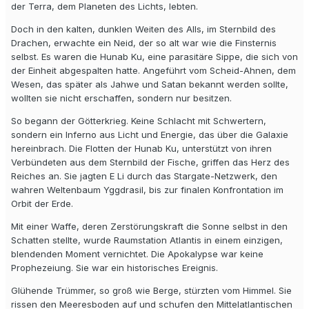
der Terra, dem Planeten des Lichts, lebten.
Doch in den kalten, dunklen Weiten des Alls, im Sternbild des
Drachen, erwachte ein Neid, der so alt war wie die Finsternis
selbst. Es waren die Hunab Ku, eine parasitäre Sippe, die sich von
der Einheit abgespalten hatte. Angeführt vom Scheid-Ahnen, dem
Wesen, das später als Jahwe und Satan bekannt werden sollte,
wollten sie nicht erschaffen, sondern nur besitzen.
So begann der Götterkrieg. Keine Schlacht mit Schwertern,
sondern ein Inferno aus Licht und Energie, das über die Galaxie
hereinbrach. Die Flotten der Hunab Ku, unterstützt von ihren
Verbündeten aus dem Sternbild der Fische, griffen das Herz des
Reiches an. Sie jagten E Li durch das Stargate-Netzwerk, den
wahren Weltenbaum Yggdrasil, bis zur finalen Konfrontation im
Orbit der Erde.
Mit einer Waffe, deren Zerstörungskraft die Sonne selbst in den
Schatten stellte, wurde Raumstation Atlantis in einem einzigen,
blendenden Moment vernichtet. Die Apokalypse war keine
Prophezeiung. Sie war ein historisches Ereignis.
Glühende Trümmer, so groß wie Berge, stürzten vom Himmel. Sie
rissen den Meeresboden auf und schufen den Mittelatlantischen