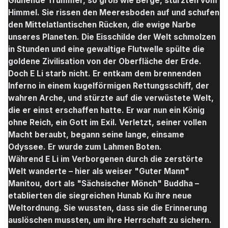
Glühende Trümmer, so groß wie Berge, stürzten vom
Himmel. Sie rissen den Meeresboden auf und schufen
den Mittelatlantischen Rücken, die ewige Narbe
unseres Planeten. Die Eisschilde der Welt schmolzen
in Stunden und eine gewaltige Flutwelle spülte die
goldene Zivilisation von der Oberfläche der Erde.
Doch E Li starb nicht. Er entkam dem brennenden
Inferno in einem kugelförmigen Rettungsschiff, der
wahren Arche, und stürzte auf die verwüstete Welt,
die er einst erschaffen hatte. Er war nun ein König
ohne Reich, ein Gott im Exil. Verletzt, seiner vollen
Macht beraubt, begann seine lange, einsame
Odyssee. Er wurde zum Lahmen Boten.
Während E Li im Verborgenen durch die zerstörte
Welt wanderte – hier als weiser "Guter Mann"
Manitou, dort als "Sächsischer Mönch" Buddha –
etablierten die siegreichen Hunab Ku ihre neue
Weltordnung. Sie wussten, dass sie die Erinnerung
auslöschen mussten, um ihre Herrschaft zu sichern.