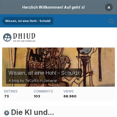
×
Herzlich Willkommen! Auf geht´s!
Wissen, ist eine Hohl - Schuld!
Wissen, ist eine Hohl - Schuld!
A blog by TeCutEli in
General
ENTRIES
COMMENTS
VIEWS
73
103
68.960
Die KI und...