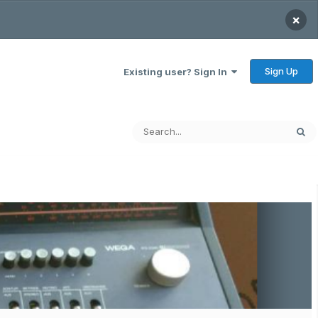
×
Sign Up
Existing user? Sign In