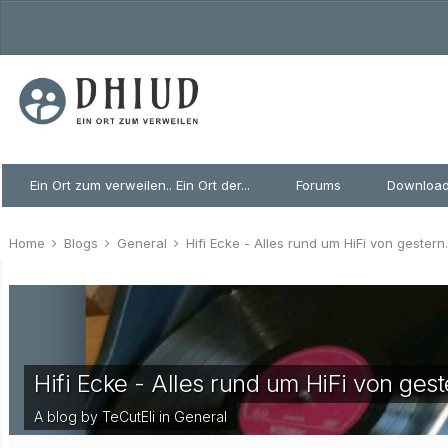
Ein Ort zum verweilen.. Ein Ort der...
Forums
Downloa
Home
Blogs
General
Hifi Ecke - Alles rund um HiFi von gestern.
Hifi Ecke - Alles rund um HiFi von geste
A blog by TeCutEli in
General