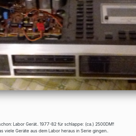
schon: Labor Gerät.. 1977-82 für schlappe: (ca.) 2500DM!!
 viele Geräte aus dem Labor heraus in Serie gingen..